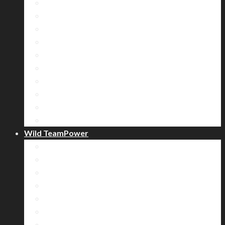
우리의 슈퍼 히어로, 로봇 만들기 과정
하늘을달리다_드론과정
LEGO Serious Play 과정
로봇 배틀 과정
롤러코스터 과정
도미노 게임 과정
비전 카드섹션 과정
트로피 세레모니 과정
셀프 윷놀이 과정
비전 풍등 과정
Wild TeamPower
퀵 엔 데드 과정
한계돌파 3Steps 과정
하이 엔 하이어 과정
아트 러닝 과정
챌린지 신념화 훈련 과정
산악 훈련 과정
종주 과정