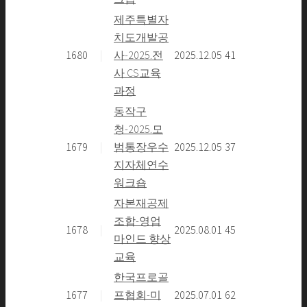
제주특별자
치도개발공
1680
|
사-2025.전
2025.12.05
41
사 CS교육
과정
동작구
청-2025.모
1679
|
범통장우수
2025.12.05
37
지자체연수
워크숍
자본재공제
조합-영업
1678
|
2025.08.01
45
마인드 향상
교육
한국프로골
1677
|
프협회-미
2025.07.01
62