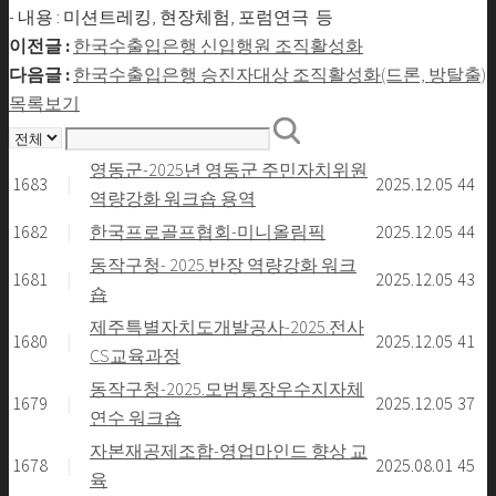
- 내용 : 미션트레킹, 현장체험, 포럼연극 등
이전글 :
한국수출입은행 신입행원 조직활성화
다음글 :
한국수출입은행 승진자대상 조직활성화(드론, 방탈출)
목록보기
영동군-2025년 영동군 주민자치위원
1683
|
2025.12.05
44
역량강화 워크숍 용역
1682
|
한국프로골프협회-미니올림픽
2025.12.05
44
동작구청- 2025.반장 역량강화 워크
1681
|
2025.12.05
43
숍
제주특별자치도개발공사-2025.전사
1680
|
2025.12.05
41
CS교육과정
동작구청-2025.모범통장우수지자체
1679
|
2025.12.05
37
연수 워크숍
자본재공제조합-영업마인드 향상 교
1678
|
2025.08.01
45
육