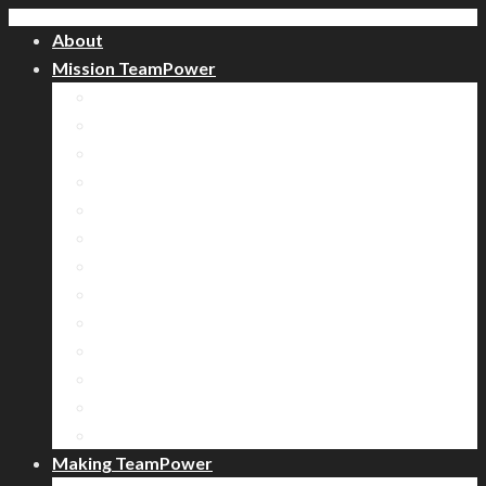
About
Mission TeamPower
비전 다이나믹스 과정
한계돌파 전략게임 과정
스마트 런닝맨 과정
디스커버리 과정
실내컬링 과정
셔플 보드 과정
툴스 팀빌딩 과정
로잉 레이스 과정
양궁 서바이벌 과정
미니 올림픽 과정
명랑운동회 과정
방 탈출 과정
도전! 골든벨 과정
Making TeamPower