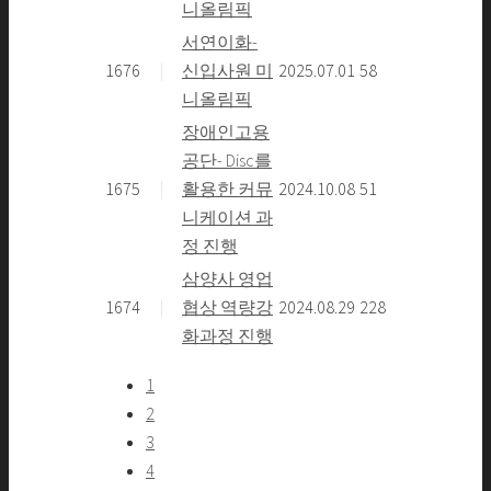
니올림픽
서연이화-
1676
|
신입사원 미
2025.07.01
58
니올림픽
장애인고용
공단- Disc를
1675
|
활용한 커뮤
2024.10.08
51
니케이션 과
정 진행
삼양사 영업
1674
|
협상 역량강
2024.08.29
228
화과정 진행
1
2
3
4